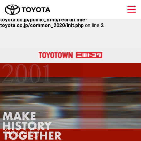
三重トヨタ自動車 採
Warning
: Undefined array key "HTTPS" in
/home/mietoyota/mie-
toyota.co.jp/public_html/recruit.mie-
toyota.co.jp/common_2020/init.php
on line
2